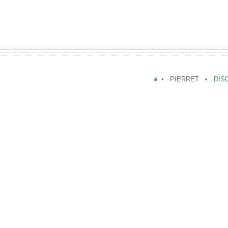
• PIERRET •
DIS