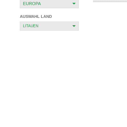
EUROPA
AFRIKA
AUSWAHL LAND
MITTELAMERIKA
LITAUEN
NORDAMERIKA
DEUTSCHLAND
SÜDAMERIKA
ÖSTERREICH
ASIEN
BELGIEN
OZEANIEN
WEISSRUSSLAND
BOSNIEN-
HERZEGOWINA
BULGARIEN
ZYPERN
KROATIEN
SPANIEN
ESTLAND