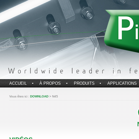
ACCUEIL
À PROPOS
PRODUITS
APPLICATIONS
Vous êtes ici :
DOWNLOAD
> N45