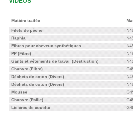
VIDÉOS
Matière traitée
Mac
Filets de pêche
N4
Raphia
N4
Fibres pour cheveux synthétiques
N4
PP (Fibre)
N4
Gants et vêtements de travail (Destruction)
N4
Chanvre (Fibre)
G4
Déchets de coton (Divers)
N4
Déchets de coton (Divers)
N4
Mousse
G4
Chanvre (Paille)
G4
Lisières de couette
G4